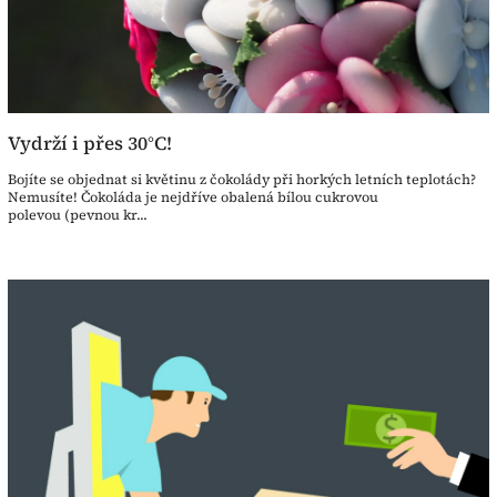
Vydrží i přes 30°C!
Bojíte se objednat si květinu z čokolády při horkých letních teplotách?
Nemusíte! Čokoláda je nejdříve obalená bílou cukrovou
polevou (pevnou kr...