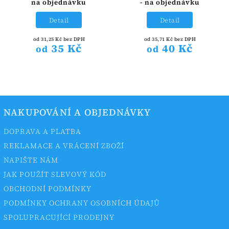
na objednávku
- na objednávku
Detail
Detail
od 31,25 Kč bez DPH
od 35,71 Kč bez DPH
35 Kč
40 Kč
od
od
NAKUPOVÁNÍ A OBJEDNÁVKY
DOPRAVA A PLATBA
REKLAMACE A VRÁCENÍ ZBOŽÍ
NAPIŠTE NÁM
JAK POUŽÍT SLEVOVÝ KÓD
OBCHODNÍ PODMÍNKY
PODMÍNKY OCHRANY OSOBNÍCH ÚDAJŮ
SPOLUPRACUJÍCÍ PRODEJNY