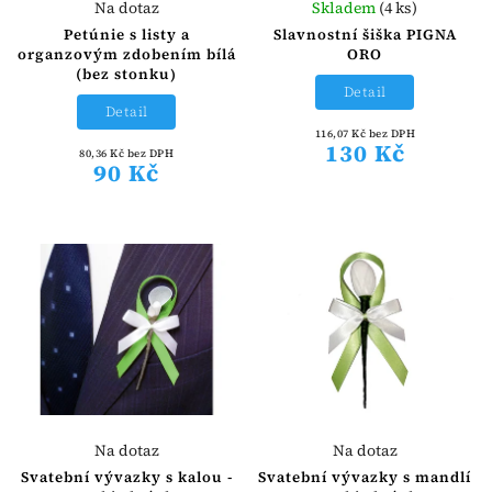
Na dotaz
Skladem
(4 ks)
Petúnie s listy a
Slavnostní šiška PIGNA
organzovým zdobením bílá
ORO
(bez stonku)
Detail
Detail
116,07 Kč bez DPH
130 Kč
80,36 Kč bez DPH
90 Kč
Na dotaz
Na dotaz
Svatební vývazky s kalou -
Svatební vývazky s mandlí