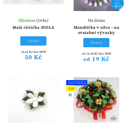
AŽ
–16 %
Skladem
(14 ks)
Na dotaz
Malá růžička AVOLA
Mandlička v síťce - na
svatební vývazky
Detail
Detail
44,64 Kč bez DPH
od 16,96 Kč bez DPH
50 Kč
19 Kč
od
NOVINKA
TIP
😍