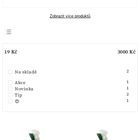
Zobrazit více produktů
Doporučujeme
19
Kč
3000
Kč
Nejlevnější
Nejdražší
2
Na skladě
Nejprodávanější
Abecedně
1
Akce
1
Novinka
2
Tip
1
😍