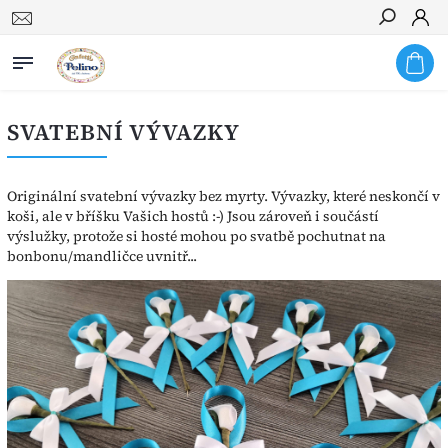
Hledat
SVATEBNÍ VÝVAZKY
Originální svatební vývazky bez myrty. Vývazky, které neskončí v
koši, ale v bříšku Vašich hostů :-) Jsou zároveň i součástí
výslužky, protože si hosté mohou po svatbě pochutnat na
bonbonu/mandličce uvnitř...