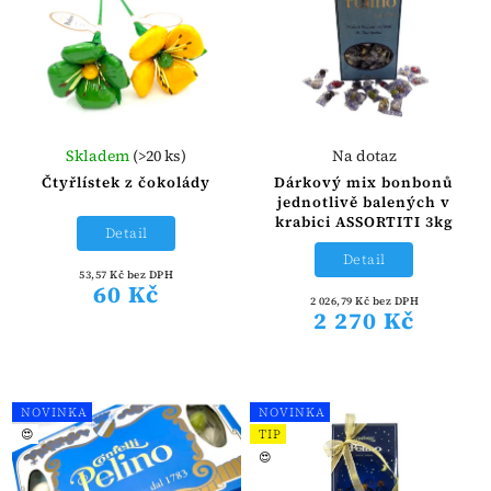
Skladem
(>20 ks)
Na dotaz
Čtyřlístek z čokolády
Dárkový mix bonbonů
jednotlivě balených v
krabici ASSORTITI 3kg
Detail
Detail
53,57 Kč bez DPH
60 Kč
2 026,79 Kč bez DPH
2 270 Kč
NOVINKA
NOVINKA
😍
TIP
😍