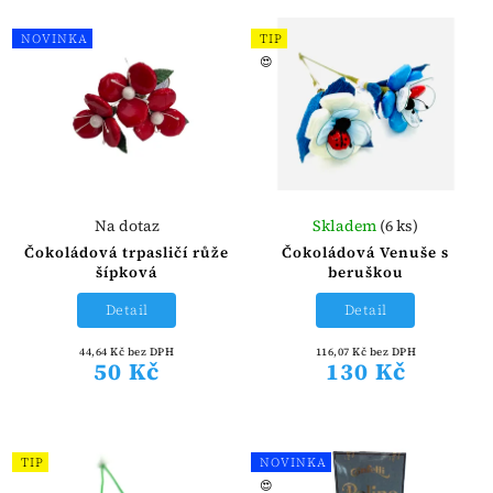
NOVINKA
TIP
😍
Na dotaz
Skladem
(6 ks)
Čokoládová trpasličí růže
Čokoládová Venuše s
šípková
beruškou
Detail
Detail
44,64 Kč bez DPH
116,07 Kč bez DPH
50 Kč
130 Kč
TIP
NOVINKA
😍