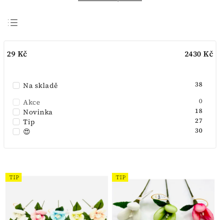
Doporučujeme
29
Kč
2430
Kč
Nejlevnější
Nejdražší
38
Na skladě
Nejprodávanější
Abecedně
0
Akce
18
Novinka
27
Tip
30
😍
TIP
TIP