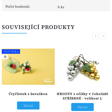
Počet bonbonů
:
6 ks
SOUVISEJÍCÍ PRODUKTY
Previous
Next
NOVINKA
😍
Čtyřlístek s beruškou
HROZNY s oříšky v čokoládě
STŘÍBRNÉ - velikost L
Detail
Detail