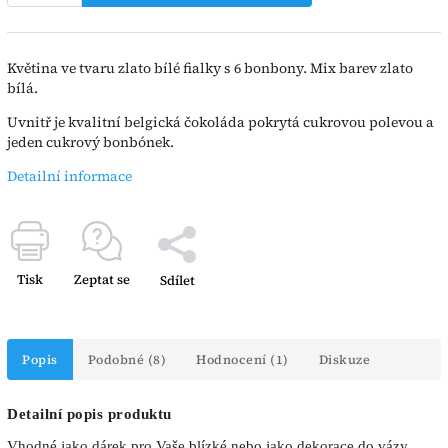
Květina ve tvaru zlato bílé fialky s 6 bonbony. Mix barev zlato
bílá.
Uvnitř je kvalitní belgická čokoláda pokrytá cukrovou polevou a
jeden cukrový bonbónek.
Detailní informace
Tisk
Zeptat se
Sdílet
Popis
Podobné (8)
Hodnocení (1)
Diskuze
Detailní popis produktu
Vhodné jako dárek pro Vaše blízké nebo jako dekorace do vázy.