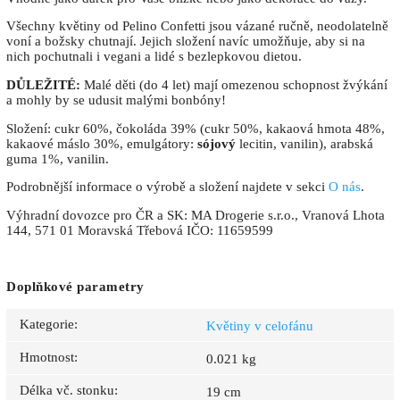
Všechny květiny od Pelino Confetti jsou vázané ručně, neodolatelně
voní a božsky chutnají. Jejich složení navíc umožňuje, aby si na
nich pochutnali i vegani a lidé s bezlepkovou dietou.
DŮLEŽITÉ:
Malé děti (do 4 let) mají omezenou schopnost žvýkání
a mohly by se udusit malými bonbóny!
Složení: cukr 60%, čokoláda 39% (cukr 50%, kakaová hmota 48%,
kakaové máslo 30%, emulgátory:
sójový
lecitin, vanilin), arabská
guma 1%, vanilin.
Podrobnější informace o výrobě a složení najdete v sekci
O nás
.
Výhradní dovozce pro ČR a SK: MA Drogerie s.r.o., Vranová Lhota
144, 571 01 Moravská Třebová IČO: 11659599
Doplňkové parametry
Kategorie
:
Květiny v celofánu
Hmotnost
:
0.021 kg
Délka vč. stonku
:
19 cm