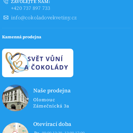
ZAVOLEJTE NÁM:
+420 737 897 733
info@cokoladovekvetiny.cz
Kamenná prodejna
Naše prodejna
Olomouc
Zámečnická 3a
Otevírací doba
Po
09:00-12:30
13:00-17:00