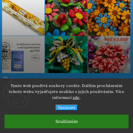
Sledovat na Instagramu
Tento web používá soubory cookie. Dalším procházením
tohoto webu vyjadřujete souhlas s jejich používáním. Více
Copyright 2026
Cokoladovekvetiny.cz
. Všechna práva
informací
zde
.
vyhrazena.
Nastavení
Od 3.8.- 6.8.2026 neposíláme objednávky z důvodu
Vytvořil
Shoptet
| Design
Shoptak.cz.
nadměrného tepla. Děkuji za pochopení :-)
Souhlasím