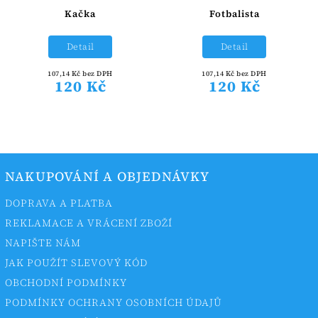
Kačka
Fotbalista
Detail
Detail
107,14 Kč bez DPH
107,14 Kč bez DPH
120 Kč
120 Kč
NAKUPOVÁNÍ A OBJEDNÁVKY
DOPRAVA A PLATBA
REKLAMACE A VRÁCENÍ ZBOŽÍ
NAPIŠTE NÁM
JAK POUŽÍT SLEVOVÝ KÓD
OBCHODNÍ PODMÍNKY
PODMÍNKY OCHRANY OSOBNÍCH ÚDAJŮ