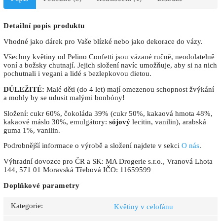
Detailní popis produktu
Vhodné jako dárek pro Vaše blízké nebo jako dekorace do vázy.
Všechny květiny od Pelino Confetti jsou vázané ručně, neodolatelně
voní a božsky chutnají. Jejich složení navíc umožňuje, aby si na nich
pochutnali i vegani a lidé s bezlepkovou dietou.
DŮLEŽITÉ:
Malé děti (do 4 let) mají omezenou schopnost žvýkání
a mohly by se udusit malými bonbóny!
Složení: cukr 60%, čokoláda 39% (cukr 50%, kakaová hmota 48%,
kakaové máslo 30%, emulgátory:
sójový
lecitin, vanilin), arabská
guma 1%, vanilin.
Podrobnější informace o výrobě a složení najdete v sekci
O nás
.
Výhradní dovozce pro ČR a SK: MA Drogerie s.r.o., Vranová Lhota
144, 571 01 Moravská Třebová IČO: 11659599
Doplňkové parametry
Kategorie
:
Květiny v celofánu