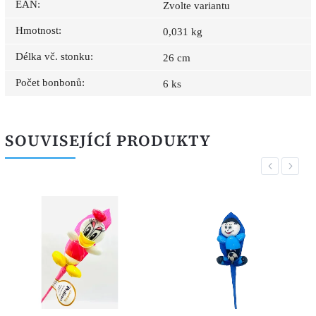
EAN
:
Zvolte variantu
Hmotnost
:
0,031 kg
Délka vč. stonku
:
26 cm
Počet bonbonů
:
6 ks
SOUVISEJÍCÍ PRODUKTY
Previous
Next