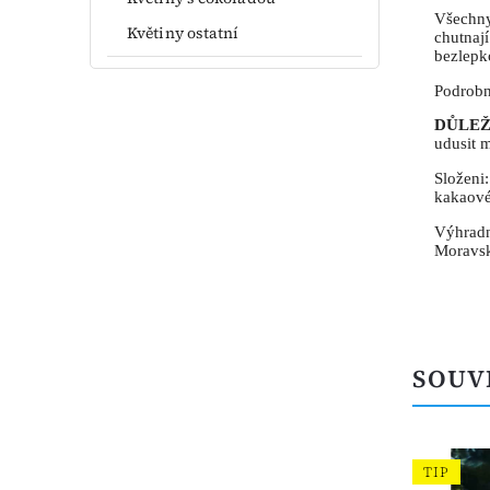
Všechny
Květiny ostatní
chutnají
bezlepk
Podrobn
DŮLEŽ
udusit 
Složeni
kakaové
Výhradn
Moravs
SOUV
TIP