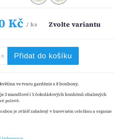
0 Kč
Zvolte variantu
/ ks
Přidat do košíku
květina ve tvaru gardénie s 8 bonbony.
e 3 mandlové i 5 čokoládových bonbónů obalených
é polevě.
onbon je zvlášť zabalený v barevném celofánu a organze
.
í informace