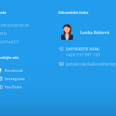
 nás
Zákaznická linka
 PRODUKTECH
Lenka Béňová
NFO
ONTAKTY
ZAVOLEJTE NÁM:
+420 737 897 733
ledujte nás
info@cokoladovekvetin
Facebook
Instagram
YouTube