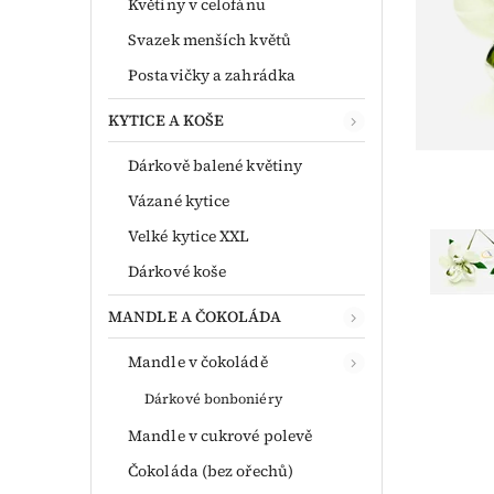
Květiny v celofánu
Svazek menších květů
Postavičky a zahrádka
KYTICE A KOŠE
Dárkově balené květiny
Vázané kytice
Velké kytice XXL
Dárkové koše
MANDLE A ČOKOLÁDA
Mandle v čokoládě
Dárkové bonboniéry
Mandle v cukrové polevě
Čokoláda (bez ořechů)