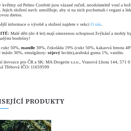
 květiny od Pelino Confetti jsou vázané ručně, neodolatelně voní a bo
. Jejich složení navíc umožňuje, aby si na nich pochutnali i vegani a lid
ovou dietou.
ější informace o výrobě a složení najdete v sekci
O nás
.
ITÉ:
Malé děti (do 4 let) mají omezenou schopnost žvýkání a mohly b
malými bonbóny!
: cukr 50%,
mandle
30%, čokoláda 19% (cukr 50%, kakaová hmota 48
 máslo 30%, emulgátory:
sój
ový
lecitin),arabská guma 1%, vanilin.
í dovozce pro ČR a SK: MA Drogerie s.r.o., Vranová Lhota 144, 571 0
ká Třebová IČO: 11659599
ISEJÍCÍ PRODUKTY