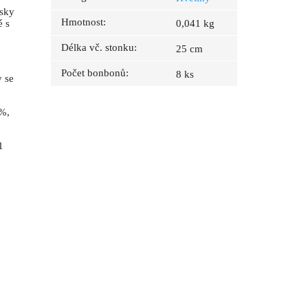
žsky
Hmotnost
:
é s
0,041 kg
Délka vč. stonku
:
25 cm
Počet bonbonů
:
8 ks
y se
%,
1