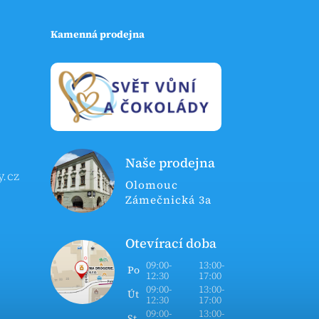
Kamenná prodejna
Naše prodejna
y.cz
Olomouc
Zámečnická 3a
Otevírací doba
09:00-
13:00-
Po
12:30
17:00
09:00-
13:00-
Út
12:30
17:00
09:00-
13:00-
St