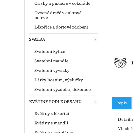
Oříšky a pistácie v čokoládě
Ovocné dražé v cukrové
polevě
Lékořice a dortové zdobení
SVATBA
Svatební kytice
Svatební mandle
Svatební vývazky
Dárky hostům, výslužky
Svatební výzdoba, dekorace
KVĚTINY PODLE OBSAHU
Popis
Květiny s lékořicí
Detailn
Květiny s mandlí
Vhodné 
Květiny s čokoládou