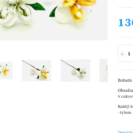
13
Bohatá 
Obsahuj
v
cukrov
Každý b
- tylem
Detailn