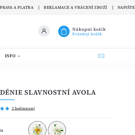
PRAVA A PLATBA
REKLAMACE A VRÁCENÍ ZBOŽÍ
NAPIŠT
Nákupní košík
Prázdný košík
INFO
CONFETTI PELINO
KONTAKTY
O PR
DÉNIE SLAVNOSTNÍ AVOLA
2 hodnocení
ta