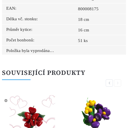
EAN
:
800008175
Délka vč. stonku
:
18 cm
Průměr kytice
:
16 cm
Počet bonbonů
:
51 ks
Položka byla vyprodána…
SOUVISEJÍCÍ PRODUKTY
Previous
Next
😍