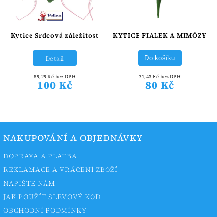
Kytice Srdcová záležitost
KYTICE FIALEK A MIMÓZY
Detail
Do košíku
89,29 Kč bez DPH
71,43 Kč bez DPH
100 Kč
80 Kč
NAKUPOVÁNÍ A OBJEDNÁVKY
DOPRAVA A PLATBA
REKLAMACE A VRÁCENÍ ZBOŽÍ
NAPIŠTE NÁM
JAK POUŽÍT SLEVOVÝ KÓD
OBCHODNÍ PODMÍNKY