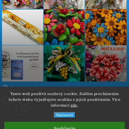
Sledovat na Instagramu
Tento web používá soubory cookie. Dalším procházením
tohoto webu vyjadřujete souhlas s jejich používáním. Více
Copyright 2026
Cokoladovekvetiny.cz
. Všechna práva
informací
zde
.
vyhrazena.
Nastavení
Od 3.8.- 6.8.2026 neposíláme objednávky z důvodu
Vytvořil
Shoptet
| Design
Shoptak.cz.
nadměrného tepla. Děkuji za pochopení :-)
Souhlasím