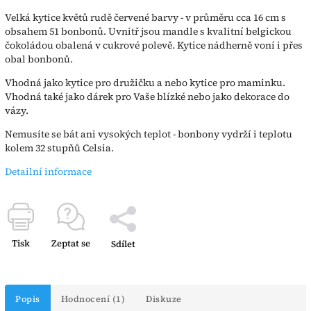
Velká kytice květů rudě červené barvy - v průměru cca 16 cm s
obsahem 51 bonbonů. Uvnitř jsou mandle s kvalitní belgickou
čokoládou obalená v cukrové polevě. Kytice nádherně voní i přes
obal bonbonů.
Vhodná jako kytice pro družičku a nebo kytice pro maminku.
Vhodná také jako dárek pro Vaše blízké nebo jako dekorace do
vázy.
Nemusíte se bát ani vysokých teplot - bonbony vydrží i teplotu
kolem 32 stupňů Celsia.
Detailní informace
Tisk
Zeptat se
Sdílet
Popis
Hodnocení (1)
Diskuze