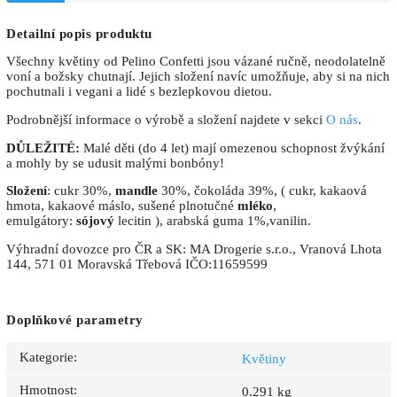
Detailní popis produktu
Všechny květiny od Pelino Confetti jsou vázané ručně, neodolatelně
voní a božsky chutnají. Jejich složení navíc umožňuje, aby si na nich
pochutnali i vegani a lidé s bezlepkovou dietou.
Podrobnější informace o výrobě a složení najdete v sekci
O nás
.
DŮLEŽITÉ:
Malé děti (do 4 let) mají omezenou schopnost žvýkání
a mohly by se udusit malými bonbóny!
Složení
: cukr 30%,
mandle
30%, čokoláda 39%, ( cukr, kakaová
hmota, kakaové máslo, sušené plnotučné
mléko
,
emulgátory:
sójový
lecitin ), arabská guma 1%,vanilin.
Výhradní dovozce pro ČR a SK: MA Drogerie s.r.o., Vranová Lhota
144, 571 01 Moravská Třebová IČO:11659599
Doplňkové parametry
Kategorie
:
Květiny
Hmotnost
:
0.291 kg