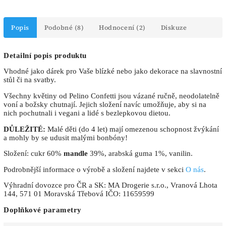
Popis
Podobné (8)
Hodnocení (2)
Diskuze
Detailní popis produktu
Vhodné jako dárek pro Vaše blízké nebo jako dekorace na slavnostní
stůl či na svatby.
Všechny květiny od Pelino Confetti jsou vázané ručně, neodolatelně
voní a božsky chutnají. Jejich složení navíc umožňuje, aby si na
nich pochutnali i vegani a lidé s bezlepkovou dietou.
DŮLEŽITÉ:
Malé děti (do 4 let) mají omezenou schopnost žvýkání
a mohly by se udusit malými bonbóny!
Složení: cukr 60%
mandle
39%, arabská guma 1%, vanilin.
Podrobnější informace o výrobě a složení najdete v sekci
O nás
.
Výhradní dovozce pro ČR a SK: MA Drogerie s.r.o., Vranová Lhota
144, 571 01 Moravská Třebová IČO: 11659599
Doplňkové parametry