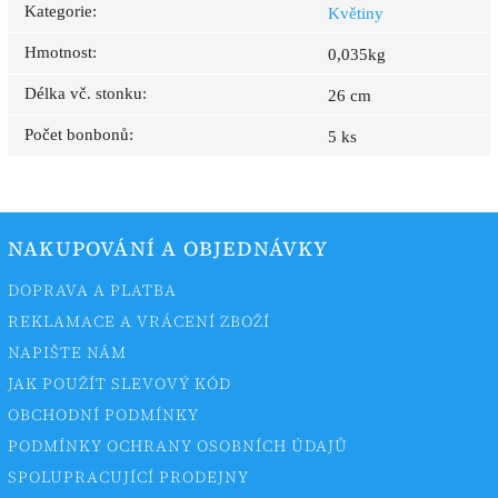
Kategorie
:
Květiny
Hmotnost
:
0,035kg
Délka vč. stonku
:
26 cm
Počet bonbonů
:
5 ks
NAKUPOVÁNÍ A OBJEDNÁVKY
DOPRAVA A PLATBA
REKLAMACE A VRÁCENÍ ZBOŽÍ
NAPIŠTE NÁM
JAK POUŽÍT SLEVOVÝ KÓD
OBCHODNÍ PODMÍNKY
PODMÍNKY OCHRANY OSOBNÍCH ÚDAJŮ
SPOLUPRACUJÍCÍ PRODEJNY