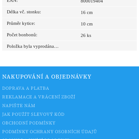
EAN
:
800019404
Délka vč. stonku
:
16 cm
Průměr kytice
:
10 cm
Počet bonbonů
:
26 ks
Položka byla vyprodána…
NAKUPOVÁNÍ A OBJEDNÁVKY
DOPRAVA A PLATBA
REKLAMACE A VRÁCENÍ ZBOŽÍ
NAPIŠTE NÁM
JAK POUŽÍT SLEVOVÝ KÓD
OBCHODNÍ PODMÍNKY
PODMÍNKY OCHRANY OSOBNÍCH ÚDAJŮ