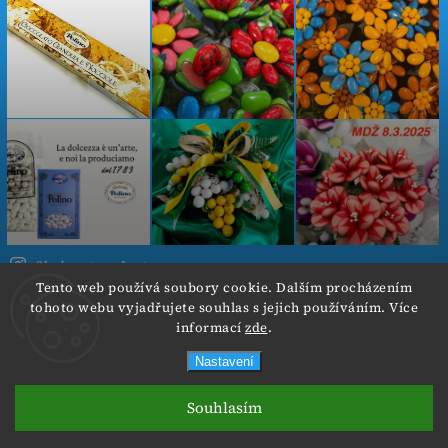
Sledovat na Instagramu
Tento web používá soubory cookie. Dalším procházením
tohoto webu vyjadřujete souhlas s jejich používáním. Více
Copyright 2026
Cokoladovekvetiny.cz
. Všechna práva
informací
zde
.
vyhrazena.
Nastavení
Od 3.8.- 6.8.2026 neposíláme objednávky z důvodu
Vytvořil
Shoptet
| Design
Shoptak.cz.
nadměrného tepla. Děkuji za pochopení :-)
Souhlasím