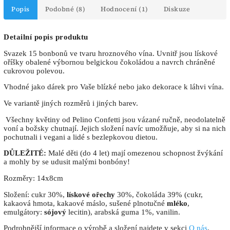
Popis
Podobné (8)
Hodnocení (1)
Diskuze
Detailní popis produktu
Svazek 15 bonbonů ve tvaru hroznového vína. Uvnitř jsou lískové
oříšky obalené výbornou belgickou čokoládou a navrch chráněné
cukrovou polevou.
Vhodné jako dárek pro Vaše blízké nebo jako dekorace k láhvi vína.
Ve variantě jiných rozměrů i jiných barev.
Všechny květiny od Pelino Confetti jsou vázané ručně, neodolatelně
voní a božsky chutnají. Jejich složení navíc umožňuje, aby si na nich
pochutnali i vegani a lidé s bezlepkovou dietou.
DŮLEŽITÉ:
Malé děti (do 4 let) mají omezenou schopnost žvýkání
a mohly by se udusit malými bonbóny!
Rozměry: 14x8cm
Složení: cukr 30%,
lískové ořechy
30%, čokoláda 39% (cukr,
kakaová hmota, kakaové máslo, sušené plnotučné
mléko
,
emulgátory:
sójový
lecitin), arabská guma 1%, vanilin.
Podrobnější informace o výrobě a složení najdete v sekci
O nás
.