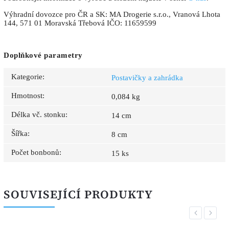
Výhradní dovozce pro ČR a SK: MA Drogerie s.r.o., Vranová Lhota
144, 571 01 Moravská Třebová IČO: 11659599
Doplňkové parametry
Kategorie
:
Postavičky a zahrádka
Hmotnost
:
0,084 kg
Délka vč. stonku
:
14 cm
Šířka
:
8 cm
Počet bonbonů
:
15 ks
SOUVISEJÍCÍ PRODUKTY
Previous
Next