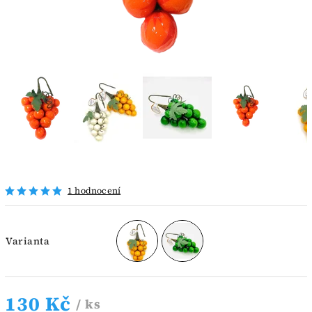
1 hodnocení
Varianta
130 Kč
/ ks