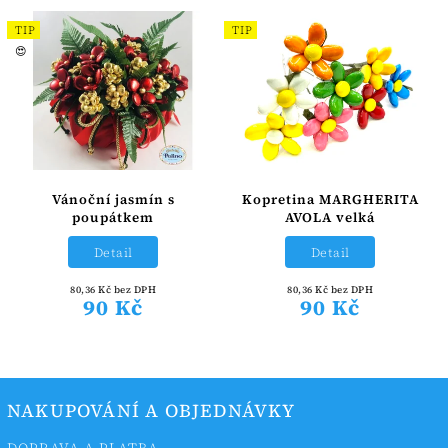
TIP
TIP
😍
Vánoční jasmín s
Kopretina MARGHERITA
poupátkem
AVOLA velká
Detail
Detail
80,36 Kč bez DPH
80,36 Kč bez DPH
90 Kč
90 Kč
NAKUPOVÁNÍ A OBJEDNÁVKY