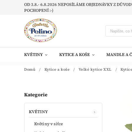
OD 3.8.- 6.8.2026 NEPOSÍLÁME OBJEDNÁVKY Z DŮV
POCHOPENÍ :-)
KVĚTINY
KYTICE A KOŠE
MANDLE A 
Domů
/
Kytice a koše
/
Velké kytice XXL
/
Kytic
Kategorie
KVĚTINY
Květiny v síťce