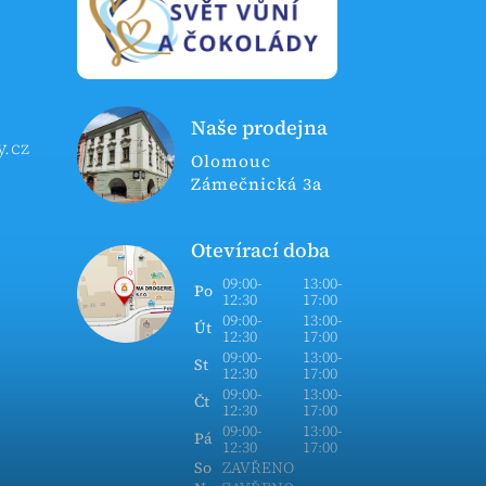
Naše prodejna
y.cz
Olomouc
Zámečnická 3a
Otevírací doba
09:00-
13:00-
Po
12:30
17:00
09:00-
13:00-
Út
12:30
17:00
09:00-
13:00-
St
12:30
17:00
09:00-
13:00-
Čt
12:30
17:00
09:00-
13:00-
Pá
12:30
17:00
So
ZAVŘENO