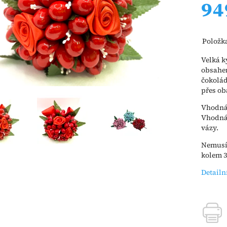
94
Položk
Velká k
obsahem
čokolád
přes ob
Vhodná 
Vhodná 
vázy.
Nemusít
kolem 3
Detailn