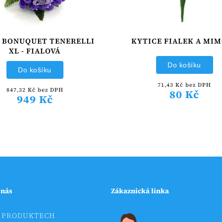
e BONUQUET TENERELLI
KYTICE FIALEK A MI
XL - FIALOVÁ
Do košíku
Do košíku
71,43 Kč bez DPH
847,32 Kč bez DPH
80 Kč
949 Kč
 nás
Zákaznická linka
 PRODUKTECH