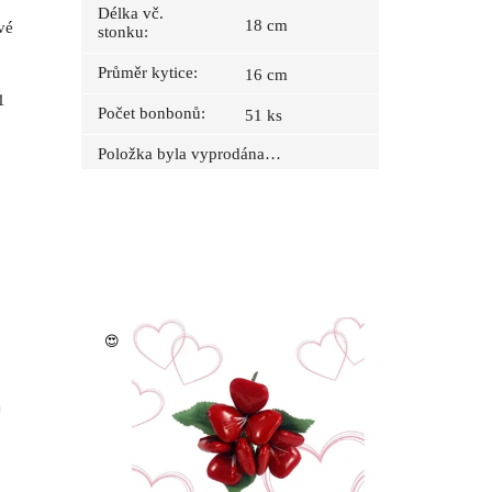
Délka vč.
18 cm
vé
stonku
:
Průměr kytice
:
16 cm
1
Počet bonbonů
:
51 ks
Položka byla vyprodána…
😍