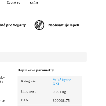
Zeptat se
Sdílet
né pro vegany
Neobsahuje lepek
Doplňkové parametry
žsky
Velké kytice
Kategorie
:
é s
XXL
Hmotnost
:
0.291 kg
EAN
:
y se
800008175