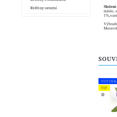
Složení
Květiny ostatní
máslo, 
1%,vani
Výhradn
Moravs
SOUV
NOVINK
TIP
😍