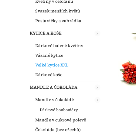
Květiny v celofánu
Svazek menších květů
Postavičky a zahrádka
KYTICE A KOŠE
Dárkově balené květiny
Vázané kytice
Velké kytice XXL
Dárkové koše
MANDLE A ČOKOLÁDA
Mandle v čokoládě
Dárkové bonboniéry
Mandle v cukrové polevě
Čokoláda (bez ořechů)