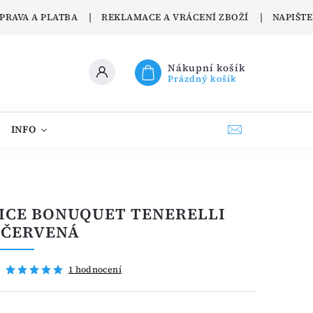
PRAVA A PLATBA
REKLAMACE A VRÁCENÍ ZBOŽÍ
NAPIŠT
Nákupní košík
Prázdný košík
INFO
CONFETTI PELINO
KONTAKTY
O PR
ICE BONUQUET TENERELLI
- ČERVENÁ
1 hodnocení