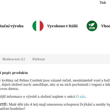
Tisk
Ruční výroba
Vyrobeno v Itálii
Vhod
Hodnocení (1)
Diskuze
í popis produktu
 květiny od Pelino Confetti jsou vázané ručně, neodolatelně voní a bo
. Jejich složení navíc umožňuje, aby si na nich pochutnali i vegani a lid
ovou dietou.
ější informace o výrobě a složení najdete v sekci
O nás
.
ITÉ:
Malé děti (do 4 let) mají omezenou schopnost žvýkání a mohly b
malými bonbóny!