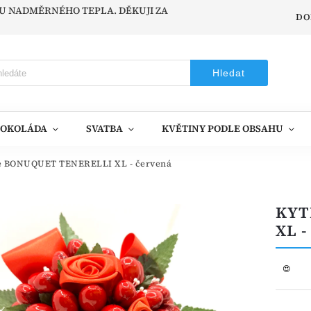
ODU NADMĚRNÉHO TEPLA. DĚKUJI ZA
DO
Hledat
ČOKOLÁDA
SVATBA
KVĚTINY PODLE OBSAHU
e BONUQUET TENERELLI XL - červená
KYT
XL 
😍