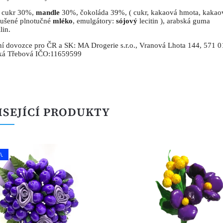
: cukr 30%,
mandle
30%, čokoláda 39%, ( cukr, kakaová hmota, kakao
sušené plnotučné
mléko
, emulgátory:
sójový
lecitin ), arabská guma
lin.
í dovozce pro ČR a SK: MA Drogerie s.r.o., Vranová Lhota 144, 571 0
ká Třebová IČO:11659599
ISEJÍCÍ PRODUKTY
A