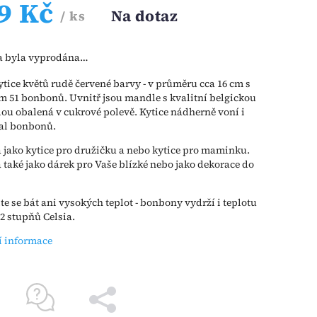
9 Kč
Na dotaz
/ ks
a byla vyprodána…
ytice květů rudě červené barvy - v průměru cca 16 cm s
 51 bonbonů. Uvnitř jsou mandle s kvalitní belgickou
ou obalená v cukrové polevě. Kytice nádherně voní i
al bonbonů.
jako kytice pro družičku a nebo kytice pro maminku.
také jako dárek pro Vaše blízké nebo jako dekorace do
e se bát ani vysokých teplot - bonbony vydrží i teplotu
2 stupňů Celsia.
í informace