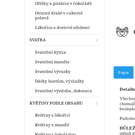
Oříšky a pistácie v čokoládě
Ovocné dražé v cukrové
polevě
Lékořice a dortové zdobení
SVATBA
Svatební kytice
Svatební mandle
Svatební vývazky
Popis
Dárky hostům, výslužky
Detailn
Svatební výzdoba, dekorace
Všechny
KVĚTINY PODLE OBSAHU
chutnají
bezlepk
Květiny s lékořicí
Podrobn
Květiny s mandlí
DŮLEŽ
udusit 
Květiny s čokoládou