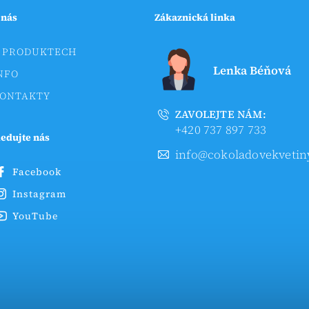
 nás
Zákaznická linka
 PRODUKTECH
Lenka Béňová
NFO
ONTAKTY
ZAVOLEJTE NÁM:
+420 737 897 733
ledujte nás
info@cokoladovekvetin
Facebook
Instagram
YouTube