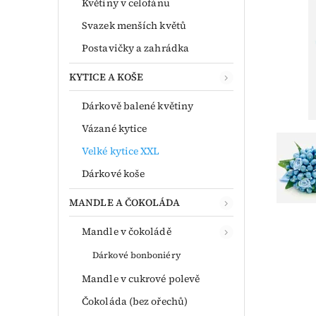
Květiny v celofánu
Svazek menších květů
Postavičky a zahrádka
KYTICE A KOŠE
Dárkově balené květiny
Vázané kytice
Velké kytice XXL
Dárkové koše
MANDLE A ČOKOLÁDA
Mandle v čokoládě
Dárkové bonboniéry
Mandle v cukrové polevě
Čokoláda (bez ořechů)