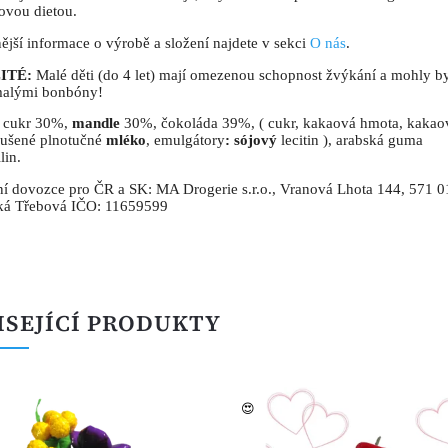
ovou dietou.
ější informace o výrobě a složení najdete v sekci
O nás
.
ITÉ:
Malé děti (do 4 let) mají omezenou schopnost žvýkání a mohly b
malými bonbóny!
: cukr 30%,
mandle
30%, čokoláda 39%, ( cukr, kakaová hmota, kakao
sušené plnotučné
mléko
, emulgátory
: só
jový
lecitin ), arabská guma
lin.
í dovozce pro ČR a SK: MA Drogerie s.r.o., Vranová Lhota 144, 571 0
ká Třebová IČO: 11659599
ISEJÍCÍ PRODUKTY
😍