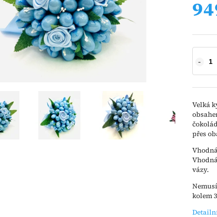
94
Velká k
obsahem
čokolád
přes ob
Vhodná 
Vhodná 
vázy.
Nemusít
kolem 3
Detailn