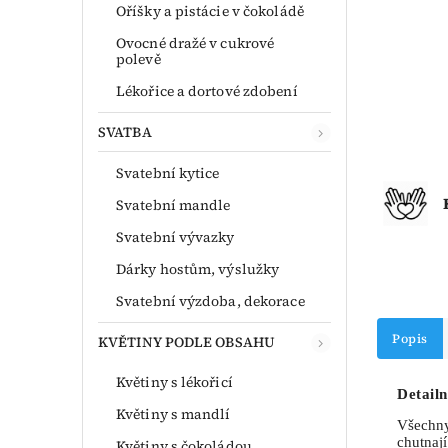
Oříšky a pistácie v čokoládě
Ovocné dražé v cukrové
polevě
Lékořice a dortové zdobení
SVATBA
Svatební kytice
Svatební mandle
Svatební vývazky
Dárky hostům, výslužky
Svatební výzdoba, dekorace
Popis
KVĚTINY PODLE OBSAHU
Květiny s lékořicí
Detailn
Květiny s mandlí
Všechny
chutnají
Květiny s čokoládou