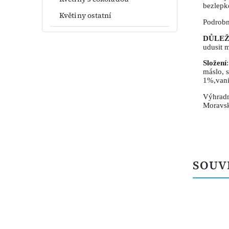
bezlepk
Květiny ostatní
Podrobn
DŮLEŽ
udusit 
Složení
máslo, 
1%,vani
Výhradn
Moravs
SOUV