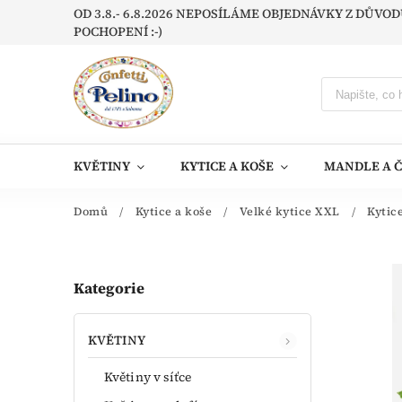
OD 3.8.- 6.8.2026 NEPOSÍLÁME OBJEDNÁVKY Z DŮV
POCHOPENÍ :-)
KVĚTINY
KYTICE A KOŠE
MANDLE A 
Domů
/
Kytice a koše
/
Velké kytice XXL
/
Kytic
Kategorie
KVĚTINY
Květiny v síťce