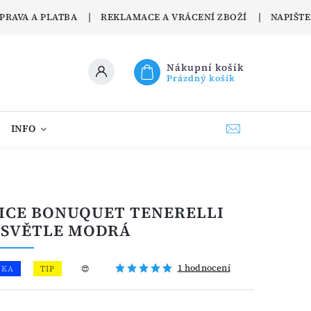
PRAVA A PLATBA
REKLAMACE A VRÁCENÍ ZBOŽÍ
NAPIŠT
Nákupní košík
Prázdný košík
INFO
CONFETTI PELINO
KONTAKTY
O PR
ICE BONUQUET TENERELLI
- SVĚTLE MODRÁ
1 hodnocení
NKA
TIP
😍