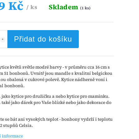
9 Kč
Skladem
/ ks
(1 ks)
Přidat do košíku
ytice květů světle modré barvy - v průměru cca 16 cm s
 51 bonbonů. Uvnitř jsou mandle s kvalitní belgickou
ou obalená v cukrové polevě. Kytice nádherně voní i
al bonbonů.
jako kytice pro družičku a nebo kytice pro maminku.
také jako dárek pro Vaše blízké nebo jako dekorace do
e se bát ani vysokých teplot - bonbony vydrží i teplotu
2 stupňů Celsia.
í informace