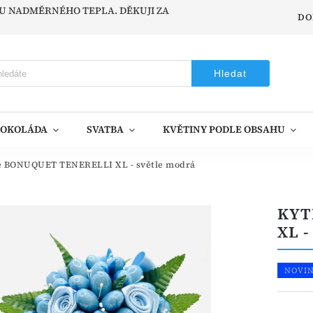
ODU NADMĚRNÉHO TEPLA. DĚKUJI ZA
DO
Hledat
ČOKOLÁDA
SVATBA
KVĚTINY PODLE OBSAHU
e BONUQUET TENERELLI XL - světle modrá
KYT
XL 
NOVI