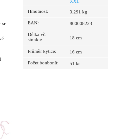
XXL
Hmotnost
:
0.291 kg
EAN
:
y se
800008223
Délka vč.
18 cm
vé
stonku
:
Průměr kytice
:
16 cm
1
Počet bonbonů
:
51 ks