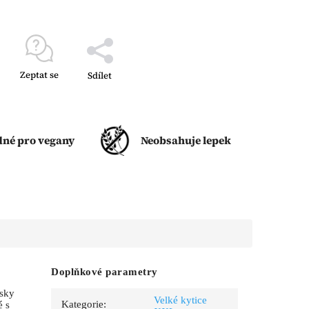
Zeptat se
Sdílet
né pro vegany
Neobsahuje lepek
Doplňkové parametry
žsky
Velké kytice
Kategorie
:
é s