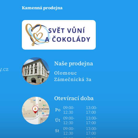
Kamenná prodejna
Naše prodejna
y.cz
Olomouc
Zámečnická 3a
Otevírací doba
09:00-
13:00-
Po
12:30
17:00
09:00-
13:00-
Út
12:30
17:00
09:00-
13:00-
St
12:30
17:00