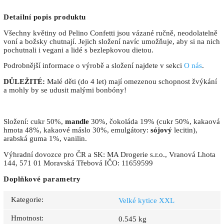
Detailní popis produktu
Všechny květiny od Pelino Confetti jsou vázané ručně, neodolatelně
voní a božsky chutnají. Jejich složení navíc umožňuje, aby si na nich
pochutnali i vegani a lidé s bezlepkovou dietou.
Podrobnější informace o výrobě a složení najdete v sekci
O nás
.
DŮLEŽITÉ:
Malé děti (do 4 let) mají omezenou schopnost žvýkání
a mohly by se udusit malými bonbóny!
Složení: cukr 50%,
mandle
30%, čokoláda 19% (cukr 50%, kakaová
hmota 48%, kakaové máslo 30%, emulgátory:
sójový
lecitin),
arabská guma 1%, vanilin.
Výhradní dovozce pro ČR a SK: MA Drogerie s.r.o., Vranová Lhota
144, 571 01 Moravská Třebová IČO: 11659599
Doplňkové parametry
Kategorie
:
Velké kytice XXL
Hmotnost
:
0.545 kg