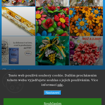
Sledovat na Instagramu
Tento web používá soubory cookie. Dalším procházením
tohoto webu vyjadřujete souhlas s jejich používáním. Více
Copyright 2026
Cokoladovekvetiny.cz
. Všechna práva
informací
zde
.
vyhrazena.
Nastavení
Od 3.8.- 6.8.2026 neposíláme objednávky z důvodu
Vytvořil
Shoptet
| Design
Shoptak.cz.
nadměrného tepla. Děkuji za pochopení :-)
Souhlasím