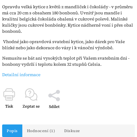
Opravdu velká kytice z květů z mandliček i čokolády - v průměru
má cca 20 cm s obsahem 180 bonbonů. Uvnitř jsou mandle i
kvalitní belgická čokoláda obalená v cukrové polevě. Malinké
kuličky jsou cukrové bonbónky. Kytice nádherně voní i přes obal
bonbonů.
Vhodné jako opravdová svatební kytice, jako dárek pro Vaše
blízké nebo jako dekorace do vázy i k vánoční výzdobě.
Nemusíte se bát ani vysokých teplot při Vašem svatebním dni -
bonbony vydrží i teplotu kolem 32 stupňů Celsia.
Detailní informace
Tisk
Zeptat se
Sdílet
Popis
Hodnocení (1)
Diskuze