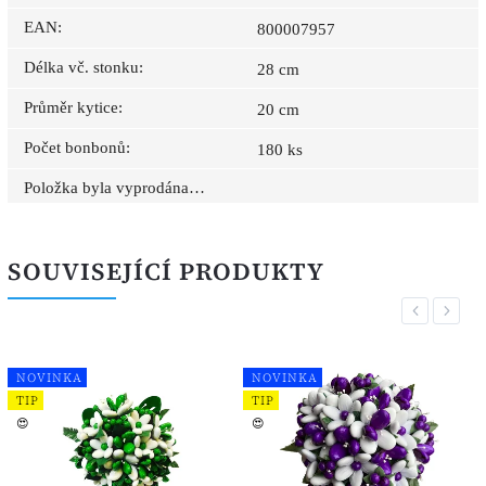
EAN
:
800007957
Délka vč. stonku
:
28 cm
Průměr kytice
:
20 cm
Počet bonbonů
:
180 ks
Položka byla vyprodána…
SOUVISEJÍCÍ PRODUKTY
Previous
Next
NOVINKA
NOVINKA
TIP
TIP
😍
😍