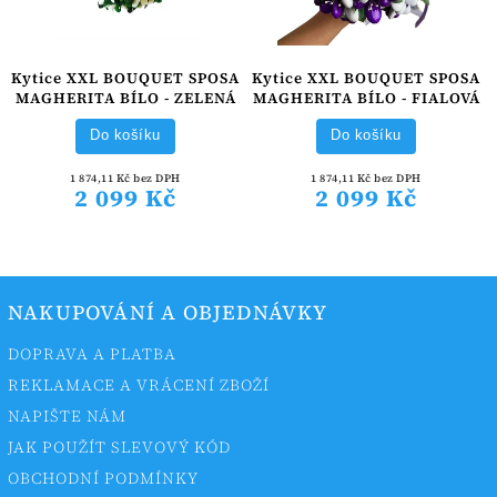
Kytice XXL BOUQUET SPOSA
Kytice XXL BOUQUET SPOSA
MAGHERITA BÍLO - ZELENÁ
MAGHERITA BÍLO - FIALOVÁ
Do košíku
Do košíku
1 874,11 Kč bez DPH
1 874,11 Kč bez DPH
2 099 Kč
2 099 Kč
NAKUPOVÁNÍ A OBJEDNÁVKY
DOPRAVA A PLATBA
REKLAMACE A VRÁCENÍ ZBOŽÍ
NAPIŠTE NÁM
JAK POUŽÍT SLEVOVÝ KÓD
OBCHODNÍ PODMÍNKY