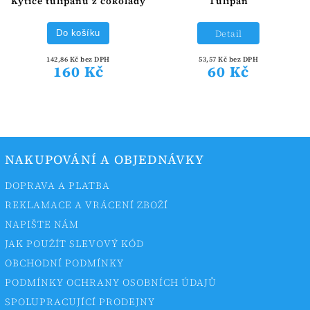
Kytice tulipánů z čokolády
Tulipán
Detail
Do košíku
142,86 Kč bez DPH
53,57 Kč bez DPH
160 Kč
60 Kč
NAKUPOVÁNÍ A OBJEDNÁVKY
DOPRAVA A PLATBA
REKLAMACE A VRÁCENÍ ZBOŽÍ
NAPIŠTE NÁM
JAK POUŽÍT SLEVOVÝ KÓD
OBCHODNÍ PODMÍNKY
PODMÍNKY OCHRANY OSOBNÍCH ÚDAJŮ
SPOLUPRACUJÍCÍ PRODEJNY