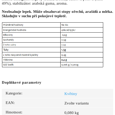
49%), stabilizátor: arabská guma, aroma.
Neobsahuje lepek. Může obsahovat stopy ořechů, arašídů a mléka.
Skladujte v suchu při pokojové teplotě.
Doplňkové parametry
Kategorie
:
Květiny
EAN
:
Zvolte variantu
Hmotnost
:
0,080 kg