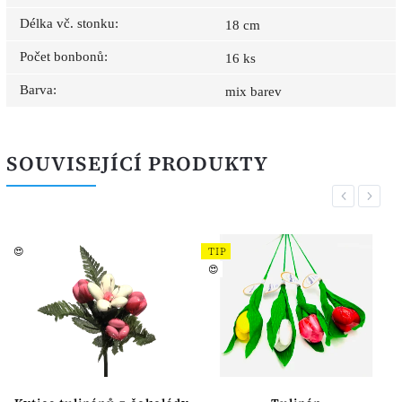
Délka vč. stonku
:
18 cm
Počet bonbonů
:
16 ks
Barva
:
mix barev
SOUVISEJÍCÍ PRODUKTY
Previous
Next
😍
TIP
😍