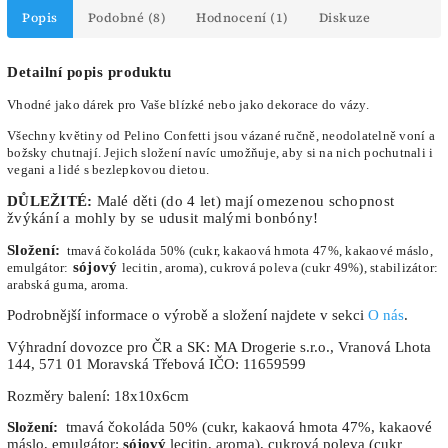
Popis
Podobné (8)
Hodnocení (1)
Diskuze
Detailní popis produktu
Vhodné jako dárek pro Vaše blízké nebo jako dekorace do vázy.
Všechny květiny od Pelino Confetti jsou vázané ručně, neodolatelně voní a
božsky chutnají. Jejich složení navíc umožňuje, aby si na nich pochutnali i
vegani a lidé s bezlepkovou dietou.
DŮLEŽITÉ:
Malé děti (do 4 let) mají omezenou schopnost
žvýkání a mohly by se udusit malými bonbóny!
Složení:
tmavá čokoláda 50% (cukr, kakaová hmota 47%, kakaové máslo,
sójový
emulgátor:
lecitin, aroma), cukrová poleva (cukr 49%), stabilizátor:
arabská guma, aroma.
Podrobnější informace o výrobě a složení najdete v sekci
O nás
.
Výhradní dovozce pro ČR a SK: MA Drogerie s.r.o., Vranová Lhota
144, 571 01 Moravská Třebová IČO: 11659599
Rozměry balení: 18x10x6cm
Složení:
tmavá čokoláda 50% (cukr, kakaová hmota 47%, kakaové
máslo, emulgátor:
sójový
lecitin, aroma), cukrová poleva (cukr